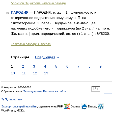
Большой Энциклопедический словарь
ПАРОДИЯ
— ПАРОДИЯ, и, жен. 1. Комическое или
10
сатирическое подражание кому чему н. П. на
стихотворение. 2. перен. Неудачное, вызывающее
насмешку подобие чего н., карикатура (во 2 знач.) на что н.
Жалкая п. | прил. пародический, ая, ое (к 1 знач.) и&#8230;
…
Толковый словарь Ожегова
Страницы
Следующая
→
1
2
3
4
5
6
7
8
9
10
11
12
13
© Академик, 2000-2026
18+
Обратная связь:
Техподдержка
,
Реклама на сайте
👣 Путешествия
Экспорт словарей на сайты
, сделанные на PHP,
Joomla,
Drupal,
WordPress, MODx.