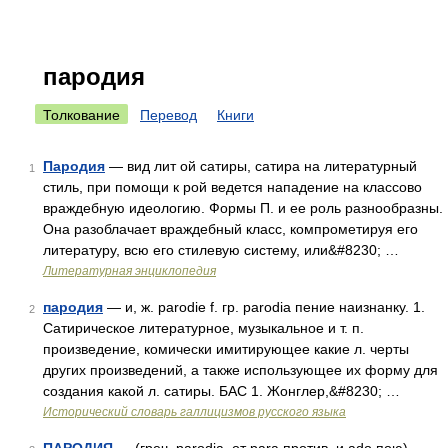
пародия
Толкование
Перевод
Книги
Пародия
— вид лит ой сатиры, сатира на литературный
1
стиль, при помощи к рой ведется нападение на классово
враждебную идеологию. Формы П. и ее роль разнообразны.
Она разоблачает враждебный класс, компрометируя его
литературу, всю его стилевую систему, или&#8230; …
Литературная энциклопедия
пародия
— и, ж. parodie f. гр. parodia пение наизнанку. 1.
2
Сатирическое литературное, музыкальное и т. п.
произведение, комически имитирующее какие л. черты
других произведений, а также использующее их форму для
создания какой л. сатиры. БАС 1. Жонглер,&#8230; …
Исторический словарь галлицизмов русского языка