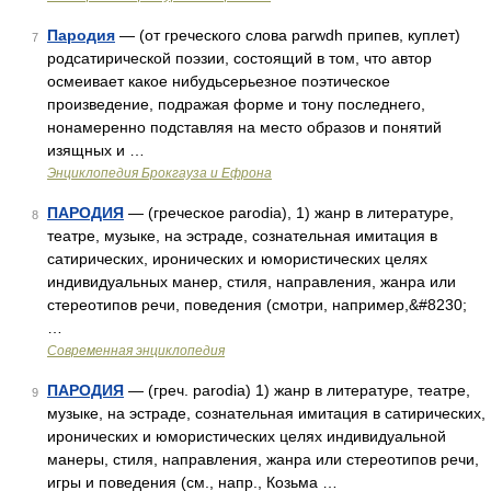
Пародия
— (от греческого слова parwdh припев, куплет)
7
родсатирической поэзии, состоящий в том, что автор
осмеивает какое нибудьсерьезное поэтическое
произведение, подражая форме и тону последнего,
нонамеренно подставляя на место образов и понятий
изящных и …
Энциклопедия Брокгауза и Ефрона
ПАРОДИЯ
— (греческое parodia), 1) жанр в литературе,
8
театре, музыке, на эстраде, сознательная имитация в
сатирических, иронических и юмористических целях
индивидуальных манер, стиля, направления, жанра или
стереотипов речи, поведения (смотри, например,&#8230;
…
Современная энциклопедия
ПАРОДИЯ
— (греч. parodia) 1) жанр в литературе, театре,
9
музыке, на эстраде, сознательная имитация в сатирических,
иронических и юмористических целях индивидуальной
манеры, стиля, направления, жанра или стереотипов речи,
игры и поведения (см., напр., Козьма …