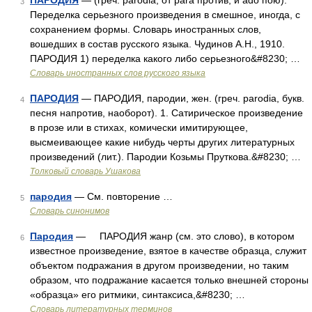
ПАРОДИЯ
— (греч. parodia, от para против, и ado пою).
3
Переделка серьезного произведения в смешное, иногда, с
сохранением формы. Словарь иностранных слов,
вошедших в состав русского языка. Чудинов А.Н., 1910.
ПАРОДИЯ 1) переделка какого либо серьезного&#8230; …
Словарь иностранных слов русского языка
ПАРОДИЯ
— ПАРОДИЯ, пародии, жен. (греч. parodia, букв.
4
песня напротив, наоборот). 1. Сатирическое произведение
в прозе или в стихах, комически имитирующее,
высмеивающее какие нибудь черты других литературных
произведений (лит.). Пародии Козьмы Пруткова.&#8230; …
Толковый словарь Ушакова
пародия
— См. повторение …
5
Словарь синонимов
Пародия
— ПАРОДИЯ жанр (см. это слово), в котором
6
известное произведение, взятое в качестве образца, служит
объектом подражания в другом произведении, но таким
образом, что подражание касается только внешней стороны
«образца» его ритмики, синтаксиса,&#8230; …
Словарь литературных терминов